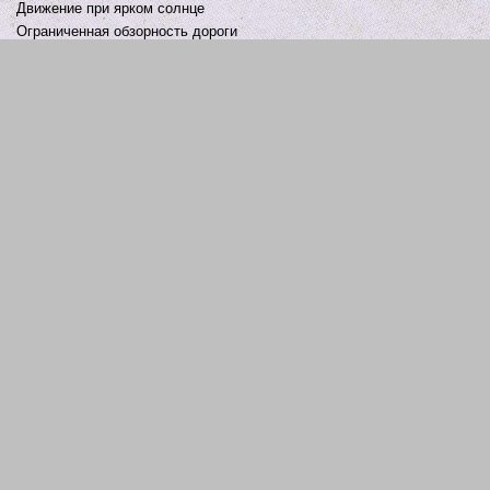
Движение при ярком солнце
Ограниченная обзорность дороги
Подготовка автомобиля к зиме
Нужно ли прогревать двигатель зимой
Занос автомобиля - причины и что делать
Как тормозить без АБС и как правильно тормозить с АБС
Как выбрать место парковки зимой, как безопасно парковать
машину зимой
Основные приемы контраварийного вождения
Как перестать бояться ездить за рулем
Правильная посадка водителя за рулем
Техника руления автомобилем - опережающее руление
Уступающее руление двумя руками и скоростное руление двумя
руками
Ремонт замка зажигания
Прикурить автомобиль
Отключение
Разблокировка
сигнализации с выездом
техноблока