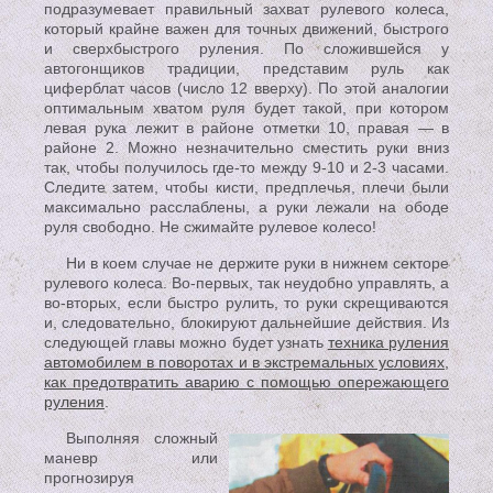
подразумевает правильный захват рулевого колеса,
который крайне важен для точных движений, быстрого
и сверхбыстрого руления. По сложившейся у
автогонщиков традиции, представим руль как
циферблат часов (число 12 вверху). По этой аналогии
оптимальным хватом руля будет такой, при котором
левая рука лежит в районе отметки 10, правая — в
районе 2. Можно незначительно сместить руки вниз
так, чтобы получилось где-то между 9-10 и 2-3 часами.
Следите затем, чтобы кисти, предплечья, плечи были
максимально расслаблены, а руки лежали на ободе
руля свободно. Не сжимайте рулевое колесо!
Ни в коем случае не держите руки в нижнем секторе
рулевого колеса. Во-первых, так неудобно управлять, а
во-вторых, если быстро рулить, то руки скрещиваются
и, следовательно, блокируют дальнейшие действия. Из
следующей главы можно будет узнать
техника руления
автомобилем в поворотах и в экстремальных условиях,
как предотвратить аварию с помощью опережающего
руления
.
Выполняя сложный
маневр или
прогнозируя