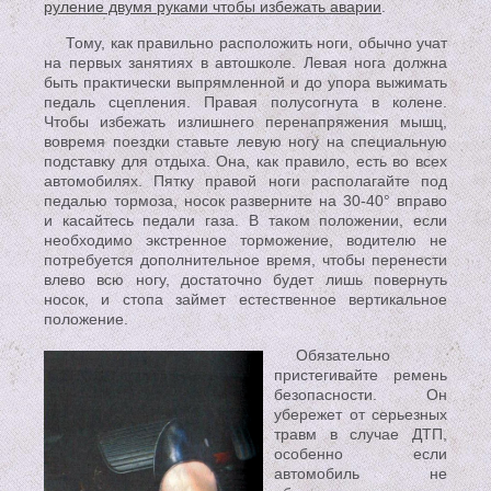
руление двумя руками чтобы избежать аварии
.
Тому, как правильно расположить ноги, обычно учат
на первых занятиях в автошколе. Левая нога должна
быть практически выпрямленной и до упора выжимать
педаль сцепления. Правая полусогнута в колене.
Чтобы избежать излишнего перенапряжения мышц,
вовремя поездки ставьте левую ногу на специальную
подставку для отдыха. Она, как правило, есть во всех
автомобилях. Пятку правой ноги располагайте под
педалью тормоза, носок разверните на 30-40° вправо
и касайтесь педали газа. В таком положении, если
необходимо экстренное торможение, водителю не
потребуется дополнительное время, чтобы перенести
влево всю ногу, достаточно будет лишь повернуть
носок, и стопа займет естественное вертикальное
положение.
Обязательно
пристегивайте ремень
безопасности. Он
убережет от серьезных
травм в случае ДТП,
особенно если
автомобиль не