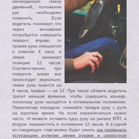
неожиданную смену
движений, положение
рук необходимо
поменять. Если
водитель понимает, что
через мгновение
потребуется совершить
поворот вправо, то
правая рука смещается
к отметке 4 часа, а
левая занимает
позицию 12 часов.
Соответственно, при
повороте влево все
происходит зеркально:
левая рука ложится на
8 часов, правая — на 12. При таком обхвате водитель
тратит меньше времени, чтобы совершить маневр,
поскольку руки находятся в оптимальном положении.
Переключая передачи, снимайте правую руку с руля
на короткое время. Но если переключаться нужно
часто, то можете оставить одну руку на рычаге КПП, а
вторую переместить в положение 12 часов. А в одной
из следующих глав можно будет узнать
как применить
уступающее руление двумя руками и скоростное