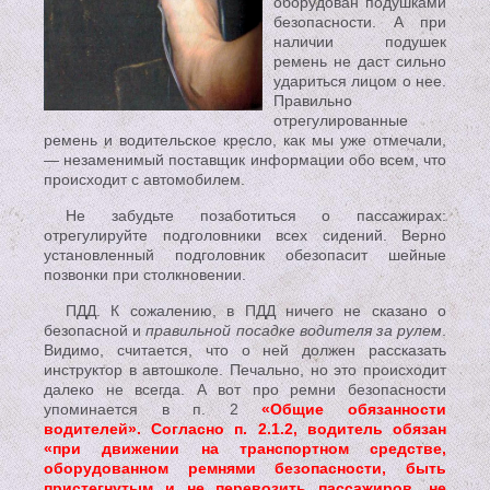
оборудован подушками
безопасности. А при
наличии подушек
ремень не даст сильно
удариться лицом о нее.
Правильно
отрегулированные
ремень и водительское кресло, как мы уже отмечали,
— незаменимый поставщик информации обо всем, что
происходит с автомобилем.
Не забудьте позаботиться о пассажирах:
отрегулируйте подголовники всех сидений. Верно
установленный подголовник обезопасит шейные
позвонки при столкновении.
ПДД. К сожалению, в ПДД ничего не сказано о
безопасной и
правильной посадке водителя за рулем
.
Видимо, считается, что о ней должен рассказать
инструктор в автошколе. Печально, но это происходит
далеко не всегда. А вот про ремни безопасности
упоминается в п. 2
«Общие обязанности
водителей». Согласно п. 2.1.2, водитель обязан
«при движении на транспортном средстве,
оборудованном ремнями безопасности, быть
пристегнутым и не перевозить пассажиров, не