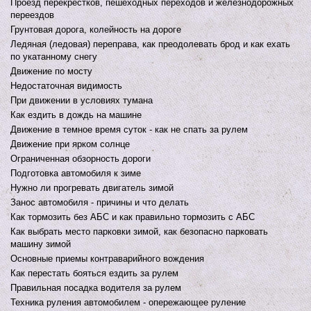
Проезд перекрестков, пешеходных переходов и железнодорожных
переездов
Грунтовая дорога, колейность на дороге
Ледяная (ледовая) переправа, как преодолевать брод и как ехать
по укатанному снегу
Движение по мосту
Недостаточная видимость
При движении в условиях тумана
Как ездить в дождь на машине
Движение в темное время суток - как не спать за рулем
Движение при ярком солнце
Ограниченная обзорность дороги
Подготовка автомобиля к зиме
Нужно ли прогревать двигатель зимой
Занос автомобиля - причины и что делать
Как тормозить без АБС и как правильно тормозить с АБС
Как выбрать место парковки зимой, как безопасно парковать
машину зимой
Основные приемы контраварийного вождения
Как перестать бояться ездить за рулем
Правильная посадка водителя за рулем
Техника руления автомобилем - опережающее руление